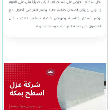
لكل سطح. نحرص على استخدام تقنيات حديثة مثل عزل الفوم
والبولي يوريثان لضمان كفاءة عالية وعمر افتراضي أطول، مع
توفير أسعار مناسبة وعروض خاصة تساعد العملاء على
الحصول على خدمة احترافية بجودة مضمونة.