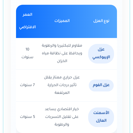
العمر
نوع العزل
المميزات
الافتراضي
مقاوم للبكتيريا والرطوبة
عزل
10
ويحافظ على نظافة مياه
الإيبوكسي
سنوات
الخزان
عزل حراري ممتاز يقلل
عزل الفوم
تأثير درجات الحرارة
7 سنوات
المرتفعة
خيار اقتصادي يساعد
الأسمنت
على تقليل التسربات
5 سنوات
العازل
والرطوبة