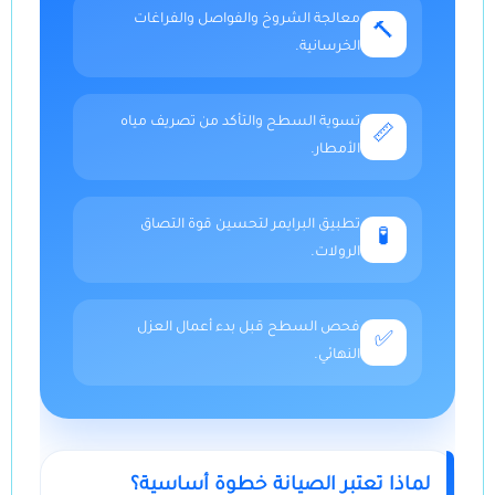
معالجة الشروخ والفواصل والفراغات
🔨
الخرسانية.
تسوية السطح والتأكد من تصريف مياه
📏
الأمطار.
تطبيق البرايمر لتحسين قوة التصاق
🧪
الرولات.
فحص السطح قبل بدء أعمال العزل
✅
النهائي.
لماذا تعتبر الصيانة خطوة أساسية؟