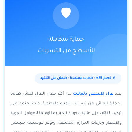
🛡️
حماية متكاملة
للأسطح من التسربات
💧 خصم 35% • خامات معتمدة • ضمان على التنفيذ
يعد
عزل الاسطح بالرولات
من أكثر حلول العزل المائي كفاءة
لحماية المباني من تسربات المياه والرطوبة، حيث يعتمد على
تركيب لفائف عزل عالية الجودة تتميز بمقاومتها للعوامل الجوية
والأمطار ودرجات الحرارة المختلفة. وتوفر مؤسسة حتيمش