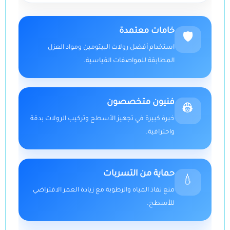
خامات معتمدة
🛡️
استخدام أفضل رولات البيتومين ومواد العزل
المطابقة للمواصفات القياسية.
فنيون متخصصون
👷
خبرة كبيرة في تجهيز الأسطح وتركيب الرولات بدقة
واحترافية.
حماية من التسربات
💧
منع نفاذ المياه والرطوبة مع زيادة العمر الافتراضي
للأسطح.