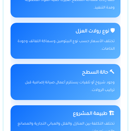
كلما زادت مساحة السطح تغيرت كمية المواد المطلوبة
ومدة التنفيذ.
🛡️ نوع رولات العزل
تختلف الأسعار حسب نوع البيتومين وسماكة اللفائف وجودة
الخامات.
🔨 حالة السطح
وجود شروخ أو تلفيات يستلزم أعمال صيانة إضافية قبل
تركيب الرولات.
🏗️ طبيعة المشروع
تختلف التكلفة بين المنازل والفلل والمباني التجارية والمصانع