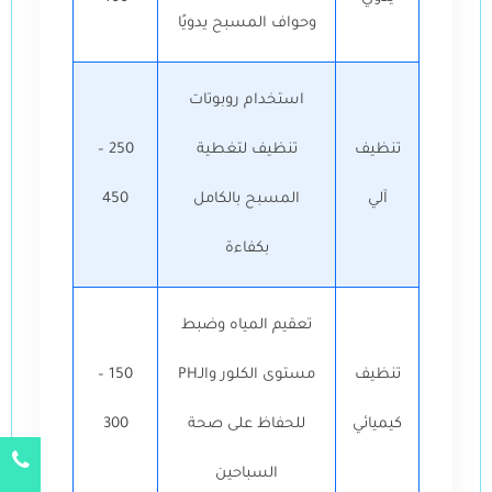
وحواف المسبح يدويًا
استخدام روبوتات
تنظيف
تنظيف لتغطية
250 –
آلي
المسبح بالكامل
450
بكفاءة
تعقيم المياه وضبط
تنظيف
مستوى الكلور والـPH
150 –
كيميائي
للحفاظ على صحة
300
السباحين